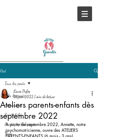
Post
Tous les posts
Laura Dufey
Tous les posts
28 juin 2022
1 min de lecture
Ateliers parents-enfants dès
événements
septembre 2022
Santé bébé
Santé psychologique
A partir de septembre 2022, Annette, notre 
psychomotricienne, ouvre des ATELIERS 
Yoga
PARENTS-ENFANTS (6 mois - 3 ans).