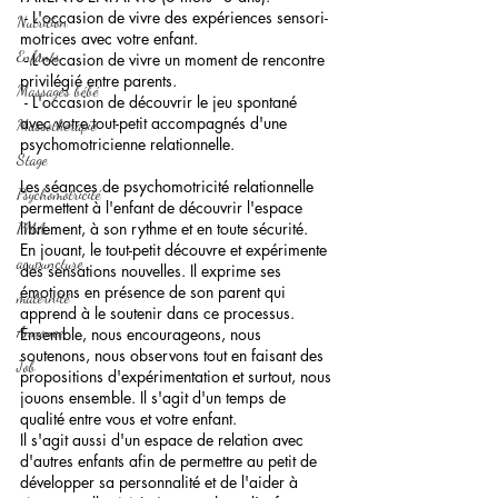
 - L'occasion de vivre des expériences sensori-
Nutrition
motrices avec votre enfant. 
Enfants
 - L'occasion de vivre un moment de rencontre 
privilégié entre parents.
Massages bébé
 - L'occasion de découvrir le jeu spontané 
avec votre tout-petit accompagnés d'une 
Massothérapie
psychomotricienne relationnelle. 
Stage
Les séances de psychomotricité relationnelle 
Psychomotricité
permettent à l'enfant de découvrir l'espace 
librement, à son rythme et en toute sécurité.
PMA
En jouant, le tout-petit découvre et expérimente 
acupuncture
des sensations nouvelles. Il exprime ses 
émotions en présence de son parent qui 
maternité
apprend à le soutenir dans ce processus. 
Annonce
Ensemble, nous encourageons, nous 
soutenons, nous observons tout en faisant des 
Job
propositions d'expérimentation et surtout, nous 
jouons ensemble. Il s'agit d'un temps de 
qualité entre vous et votre enfant.
Il s'agit aussi d'un espace de relation avec 
d'autres enfants afin de permettre au petit de 
développer sa personnalité et de l'aider à 