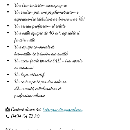
Une 
transmission accompagnée
Un 
soutien par une psychomotricienne 
expérimentée
 (débutant·e·s bienvenu·e·s 🙌)
Un 
réseau professionnel solide
Une 
salle équipée de 40 m²
, agréable et 
fonctionnelle
Une 
équipe conviviale et 
bienveillante
 (réunion mensuelle)
Un accès facile (proche E411 + transports 
en commun)
Un 
loyer attractif
Un centre porté par des valeurs 
d’
humanité, collaboration et 
professionnalisme
📩 
Contact direct :
📧 
hetregrandir@gmail.com
📞 0494 04 72 80