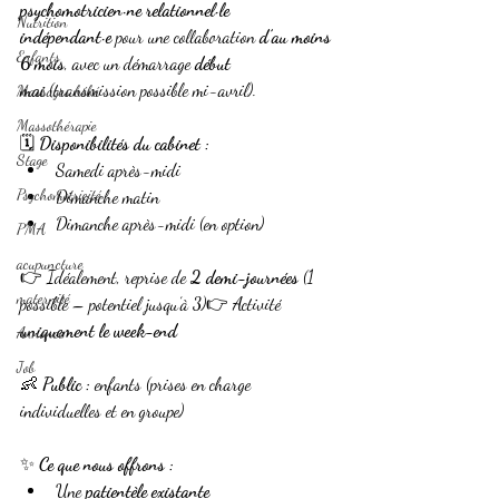
psychomotricien·ne relationnel·le 
Nutrition
indépendant·e
 pour une collaboration 
d’au moins 
Enfants
6 mois
, avec un démarrage 
début 
mai
 (transmission possible mi-avril).
Massages bébé
Massothérapie
🗓️ 
Disponibilités du cabinet :
Stage
Samedi après-midi
Psychomotricité
Dimanche matin
Dimanche après-midi (en option)
PMA
acupuncture
👉 Idéalement, reprise de 
2 demi-journées
 (1 
maternité
possible – potentiel jusqu’à 3)👉 Activité 
uniquement le week-end
Annonce
Job
👶 
Public :
 enfants (prises en charge 
individuelles et en groupe)
✨ 
Ce que nous offrons :
Une 
patientèle existante