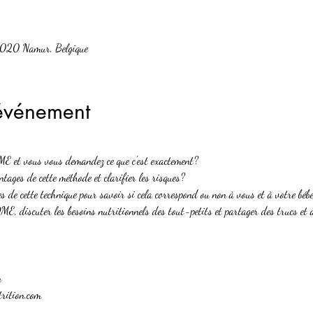
5020 Namur, Belgique
'événement
E et vous vous demandez ce que c'est exactement?

tages de cette méthode et clarifier les risques?

s de cette technique pour savoir si cela correspond ou non à vous et à votre béb
E, discuter les besoins nutritionnels des tout-petits et partager des trucs et as


rition.com