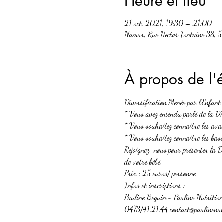
Heure et lieu
21 oct. 2021, 19:30 – 21:00
Namur, Rue Hector Fontaine 38, 
À propos de l
Diversification Menée par l'Enfant
* Vous avez entendu parlé de la DM
* Vous souhaitez connaitre les avan
* Vous souhaitez connaitre les base
Rejoignez-nous pour présenter la DM
de votre bébé.
Prix : 25 euros/ personne

Infos et inscriptions :

Pauline Beguin - Pauline Nutrition
0473/41.21.44 contact@paulinenut