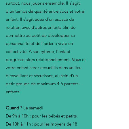
surtout, nous jouons ensemble. Il s'agit
d'un temps de qualité entre vous et votre
enfant. Il s'agit aussi d'un espace de
relation avec d'autres enfants afin de
permettre au petit de développer sa
personnalité et de l'aider à vivre en
collectivité. A son rythme, l'enfant
progresse alors relationnellement. Vous et
votre enfant serez accueillis dans un lieu
bienveillant et sécurisant, au sein d'un
petit groupe de maximum 4-5 parents-
enfants.
Quand
? Le samedi
De 9h à 10h : pour les bébés et petits.
De 10h à 11h : pour les moyens de 18