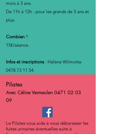
mois à 3 ans.
De 11h à 12h : pour les grands de 3 ans et
plus.
Combien
?
15€/séance.
Infos et inscriptions
: Hélène Wilmotte
0478 73 11 54
.
Pilates
Avec Céline Vermeulen
0471 02 03
09
Le Pilates vous aide à vous débarasser les
fuites urinaires éventuelles suite à