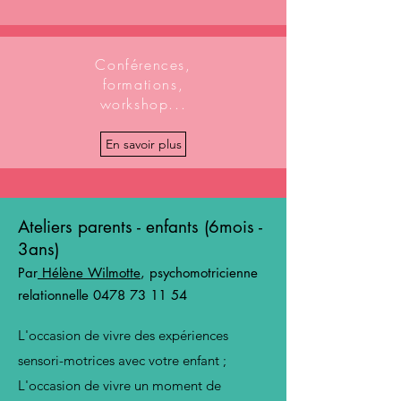
Conférences,
formations,
workshop...
En savoir plus
Ateliers parents - enfants (6mois -
3ans)
Par
Hélène Wilmotte
, psychomotricienne
relationnelle
0478 73 11 54
L'occasion de vivre des expériences
sensori-motrices avec votre enfant ;
L'occasion de vivre un moment de