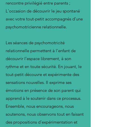
rencontre privilégié entre parents ;
L'occasion de découvrir le jeu spontané
avec votre tout-petit accompagnés d'une
psychomotricienne relationnelle.
Les séances de psychomotricité
relationnelle permettent à l'enfant de
découvrir l'espace librement, à son
rythme et en toute sécurité. En jouant, le
tout-petit découvre et expérimente des
sensations nouvelles. Il exprime ses
émotions en présence de son parent qui
apprend à le soutenir dans ce processus.
Ensemble, nous encourageons, nous
soutenons, nous observons tout en faisant
des propositions d'expérimentation et