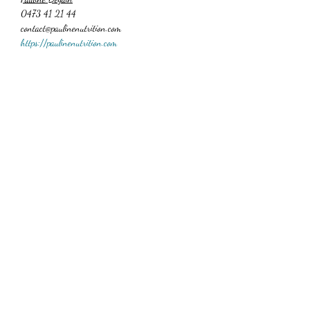
0473 41 21 44
contact@paulinenutrition.com
https://paulinenutrition.com
Partager cet événement
Abonnement à notre newsletter
OK