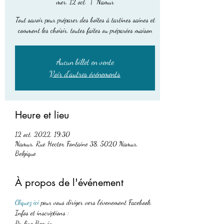
mer. 12 oct.
  |  
Namur
Tout savoir pour préparer des boîtes à tartines saines et
comment les choisir, toutes faites ou préparées maison
Aucun billet en vente
Voir d'autres événements
Heure et lieu
12 oct. 2022, 19:30
Namur, Rue Hector Fontaine 38, 5020 Namur,
Belgique
À propos de l'événement
Cliquez ici 
pour vous diriger vers l'évenement Facebook.
Infos et inscriptions :
Pauline Beguin