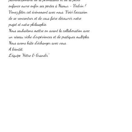
enfance ouvre enfin ses portes à Namur - Vedrin !
Venez fêter cet événement avec nous. Voici l'occasion 
de se rencontrer et de vous faire découvrir notre 
projet et notre philosophie. 
Nous souhaitons mettre en avant la collaboration avec 
un réseau riche d'expériences et de pratiques multiples. 
Nous avons hâte d'échanger avec vous.
A bientôt,
L'équipe "Hêtre & Grandir"
Partager cet événement
Abonnement à notre newsletter