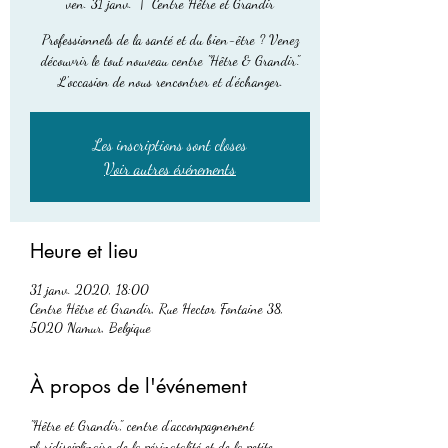
ven. 31 janv.
  |  
Centre Hêtre et Grandir
Professionnels de la santé et du bien-être ? Venez
découvrir le tout nouveau centre "Hêtre & Grandir".
L'occasion de nous rencontrer et d'échanger.
Les inscriptions sont closes
Voir autres événements
Heure et lieu
31 janv. 2020, 18:00
Centre Hêtre et Grandir, Rue Hector Fontaine 38,
5020 Namur, Belgique
À propos de l'événement
"Hêtre et Grandir", centre d'accompagnement 
pluridisciplinaire de la périnatalité et de la petite 