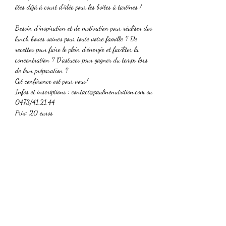
êtes déjà à court d’idée pour les boites à tartines !
Besoin d’inspiration et de motivation pour réaliser des 
lunch boxes saines pour toute votre famille ? De 
recettes pour faire le plein d’énergie et faciliter la 
concentration ? D’astuces pour gagner du temps lors 
de leur préparation ?

Cet conférence est pour vous!
Infos et inscriptions : contact@paulinenutrition.com ou 
0473/41.21.44

Prix: 20 euros
Partager cet événement